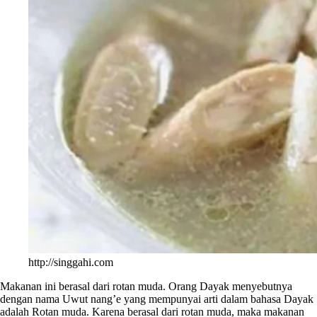
http://singgahi.com
Makanan ini berasal dari rotan muda. Orang Dayak menyebutnya
dengan nama Uwut nang’e yang mempunyai arti dalam bahasa Dayak
adalah Rotan muda. Karena berasal dari rotan muda, maka makanan