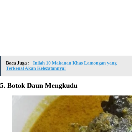
Baca Juga :
Inilah 10 Makanan Khas Lamongan yang
Terkenal Akan Kelezatannya!
5. Botok Daun Mengkudu