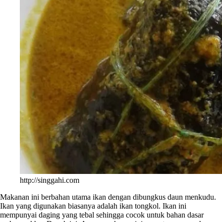
http://singgahi.com
Makanan ini berbahan utama ikan dengan dibungkus daun menkudu.
Ikan yang digunakan biasanya adalah ikan tongkol. Ikan ini
mempunyai daging yang tebal sehingga cocok untuk bahan dasar