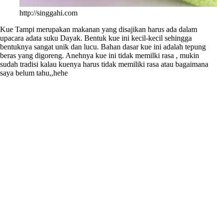
http://singgahi.com
Kue Tampi merupakan makanan yang disajikan harus ada dalam
upacara adata suku Dayak. Bentuk kue ini kecil-kecil sehingga
bentuknya sangat unik dan lucu. Bahan dasar kue ini adalah tepung
beras yang digoreng. Anehnya kue ini tidak memilki rasa , mukin
sudah tradisi kalau kuenya harus tidak memiliki rasa atau bagaimana
saya belum tahu,,hehe