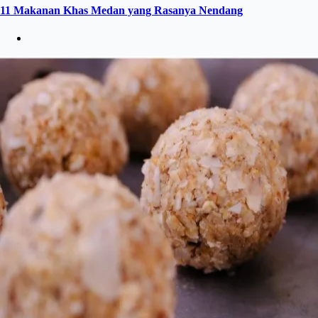
11 Makanan Khas Medan yang Rasanya Nendang