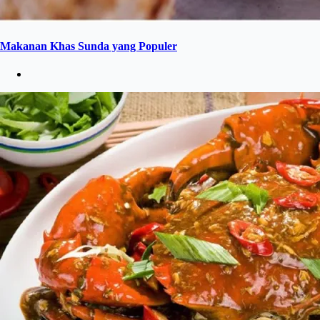
Makanan Khas Sunda yang Populer