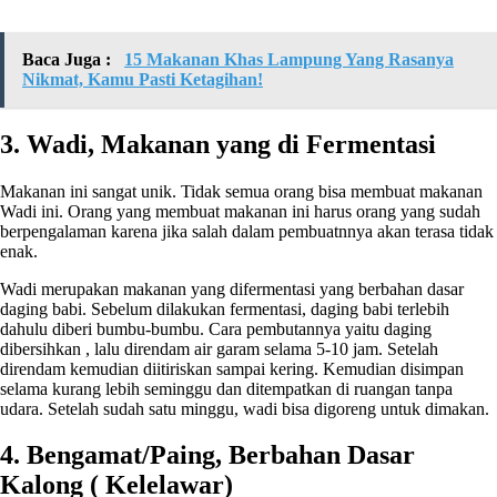
Baca Juga :
15 Makanan Khas Lampung Yang Rasanya
Nikmat, Kamu Pasti Ketagihan!
3. Wadi, Makanan yang di Fermentasi
Makanan ini sangat unik. Tidak semua orang bisa membuat makanan
Wadi ini. Orang yang membuat makanan ini harus orang yang sudah
berpengalaman karena jika salah dalam pembuatnnya akan terasa tidak
enak.
Wadi merupakan makanan yang difermentasi yang berbahan dasar
daging babi. Sebelum dilakukan fermentasi, daging babi terlebih
dahulu diberi bumbu-bumbu. Cara pembutannya yaitu daging
dibersihkan , lalu direndam air garam selama 5-10 jam. Setelah
direndam kemudian diitiriskan sampai kering. Kemudian disimpan
selama kurang lebih seminggu dan ditempatkan di ruangan tanpa
udara. Setelah sudah satu minggu, wadi bisa digoreng untuk dimakan.
4. Bengamat/Paing, Berbahan Dasar
Kalong ( Kelelawar)