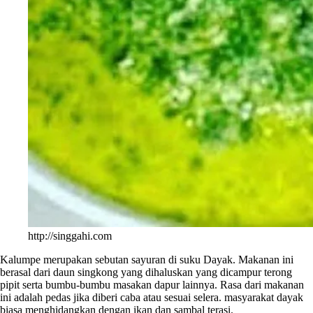
http://singgahi.com
Kalumpe merupakan sebutan sayuran di suku Dayak. Makanan ini
berasal dari daun singkong yang dihaluskan yang dicampur terong
pipit serta bumbu-bumbu masakan dapur lainnya. Rasa dari makanan
ini adalah pedas jika diberi caba atau sesuai selera. masyarakat dayak
biasa menghidangkan dengan ikan dan sambal terasi.