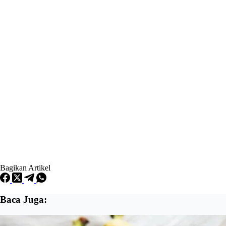
Bagikan Artikel
Baca Juga: