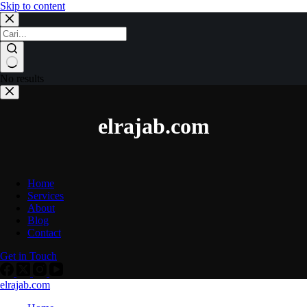
Skip to content
No results
elrajab.com
Home
Services
About
Blog
Contact
Get in Touch
elrajab.com