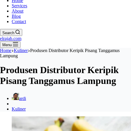
Home
Services
About
Blog
Contact
Search
elrajab.com
Menu
Home
Kuliner
Produsen Distributor Keripik Pisang Tanggamus
Lampung
Produsen Distributor Keripik
Pisang Tanggamus Lampung
ardi
Kuliner