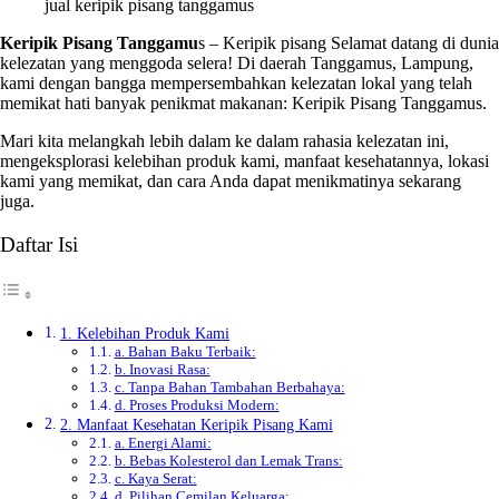
jual keripik pisang tanggamus
Keripik Pisang Tanggamu
s – Keripik pisang Selamat datang di dunia
kelezatan yang menggoda selera! Di daerah Tanggamus, Lampung,
kami dengan bangga mempersembahkan kelezatan lokal yang telah
memikat hati banyak penikmat makanan: Keripik Pisang Tanggamus.
Mari kita melangkah lebih dalam ke dalam rahasia kelezatan ini,
mengeksplorasi kelebihan produk kami, manfaat kesehatannya, lokasi
kami yang memikat, dan cara Anda dapat menikmatinya sekarang
juga.
Daftar Isi
1. Kelebihan Produk Kami
a. Bahan Baku Terbaik:
b. Inovasi Rasa:
c. Tanpa Bahan Tambahan Berbahaya:
d. Proses Produksi Modern:
2. Manfaat Kesehatan Keripik Pisang Kami
a. Energi Alami:
b. Bebas Kolesterol dan Lemak Trans:
c. Kaya Serat:
d. Pilihan Cemilan Keluarga: