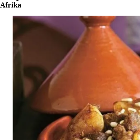
Afrika