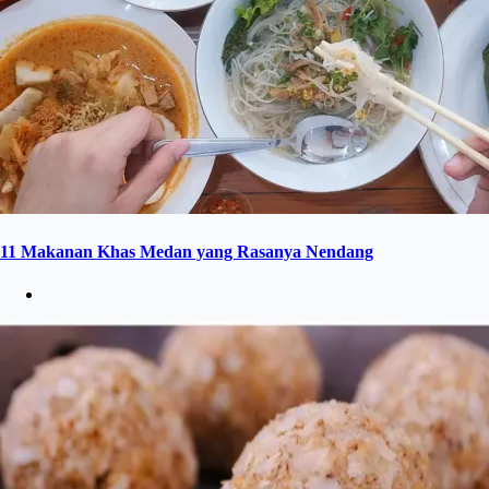
11 Makanan Khas Medan yang Rasanya Nendang