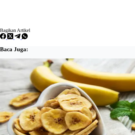
Bagikan Artikel
Baca Juga: