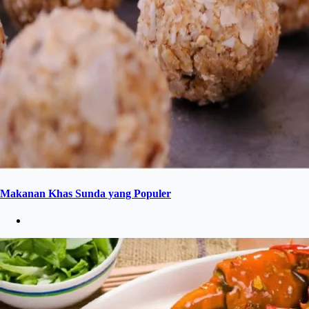
Makanan Khas Sunda yang Populer