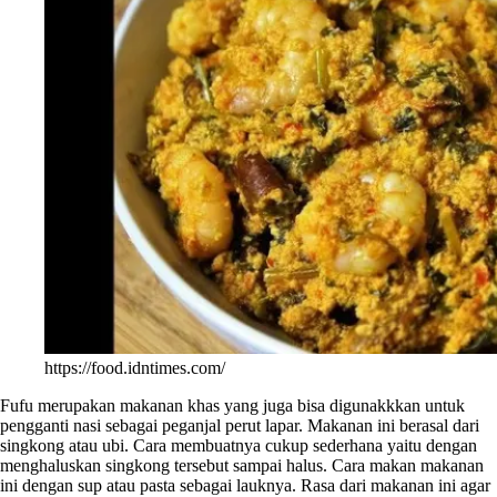
https://food.idntimes.com/
Fufu merupakan makanan khas yang juga bisa digunakkkan untuk
pengganti nasi sebagai peganjal perut lapar. Makanan ini berasal dari
singkong atau ubi. Cara membuatnya cukup sederhana yaitu dengan
menghaluskan singkong tersebut sampai halus. Cara makan makanan
ini dengan sup atau pasta sebagai lauknya. Rasa dari makanan ini agar