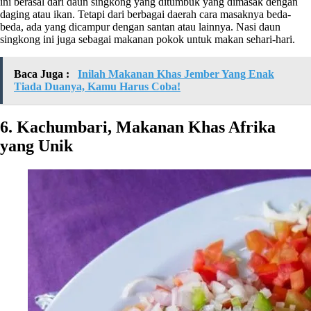
ini berasal dari daun singkong yang ditumbuk yang dimasak dengan
daging atau ikan. Tetapi dari berbagai daerah cara masaknya beda-
beda, ada yang dicampur dengan santan atau lainnya. Nasi daun
singkong ini juga sebagai makanan pokok untuk makan sehari-hari.
Baca Juga :
Inilah Makanan Khas Jember Yang Enak
Tiada Duanya, Kamu Harus Coba!
6. Kachumbari, Makanan Khas Afrika
yang Unik