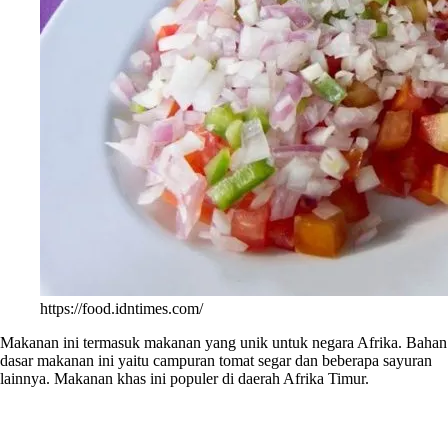
https://food.idntimes.com/
Makanan ini termasuk makanan yang unik untuk negara Afrika. Bahan
dasar makanan ini yaitu campuran tomat segar dan beberapa sayuran
lainnya. Makanan khas ini populer di daerah Afrika Timur.