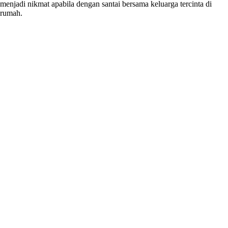
menjadi nikmat apabila dengan santai bersama keluarga tercinta di
rumah.