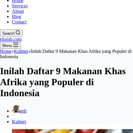
Home
Services
About
Blog
Contact
Search
elrajab.com
Menu
Home
Kuliner
Inilah Daftar 9 Makanan Khas Afrika yang Populer di
Indonesia
Inilah Daftar 9 Makanan Khas
Afrika yang Populer di
Indonesia
ardi
Kuliner