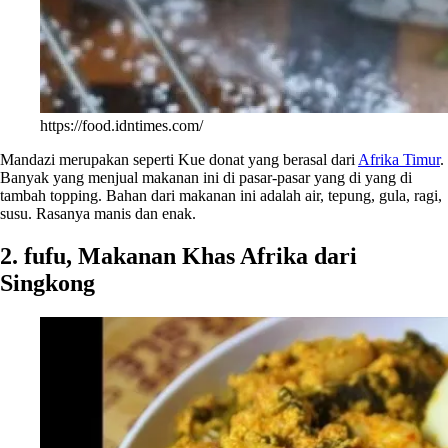
https://food.idntimes.com/
Mandazi merupakan seperti Kue donat yang berasal dari
Afrika Timur
.
Banyak yang menjual makanan ini di pasar-pasar yang di yang di
tambah topping. Bahan dari makanan ini adalah air, tepung, gula, ragi,
susu. Rasanya manis dan enak.
2. fufu, Makanan Khas Afrika dari
Singkong