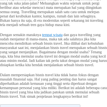
yang tak suka jalan-jalan? Meluangkan waktu sejenak untuk pergi
berlibur atau sekedar mencuci mata merupakan hal yang diinginkan
semua orang. Travelling merupakan salah satu cara untuk melepas
penat dari kesibukan kantor, kampus, rumah dan lain sebaginya.
Bukan hanya itu saja, di era modernitas seperti sekarang ini traveling
tela menjadi sebuah tren gaya hidup masa kini.
Dengan semakin maraknya
tempat wisata
dan gaya travelling yang
sudah menjamur di mana-mana, maka tak ada salahnya jika kita
mencoba mendirikan sebuah bisnis travel. Jika dilihat dari kebutuhan
masyarakat saat ini, menjalankan bisnis travel merupakan sebuah bisnis
yang sangat menjanjikan. Bagaimana dengan modal usaha? Tenang
saja, kita bisa memulai usaha travel ini dengan modal usaha yang kecil
atau minim modal. Jadi kalian tak perlu takut dengan modal yang harus
disiapkan ketika kita hendak menjalankan sebuah bisnis travel.
Dalam mempersiapkan bisnis travel kita tidak harus fokus dengan
masalah finansial saja. Hal yang paling penting dan harus sangat
diperhatikan adalah kemauan yang tinggi serta diperkuat dengan
kemampuan personal yang kita miliki. Berikut ini adalah beberapa cara
bisnis travel yang bisa kita jadikan patokan untuk memulai sebuah
bisnis travel. Yuk simak penjelasan lengkapnya berikut ini!