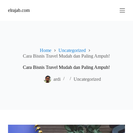
S
elrajab.com
k
i
p
t
o
c
o
n
Home
Uncategorized
t
Cara Bisnis Travel Mudah dan Paling Ampuh!
e
n
Cara Bisnis Travel Mudah dan Paling Ampuh!
t
ardi
Uncategorized