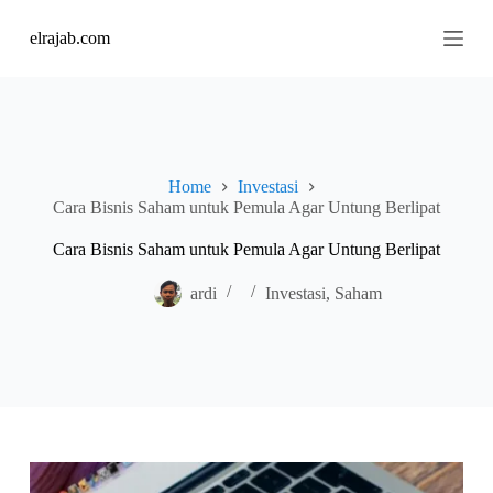
S
elrajab.com
k
i
p
t
o
c
o
n
Home
Investasi
t
Cara Bisnis Saham untuk Pemula Agar Untung Berlipat
e
n
Cara Bisnis Saham untuk Pemula Agar Untung Berlipat
t
ardi
Investasi
,
Saham