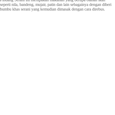
seperti nila, bandeng, mujair, patin dan lain sebagainya dengan diberi
bumbu khas serani yang kemudian dimasak dengan cara direbus.