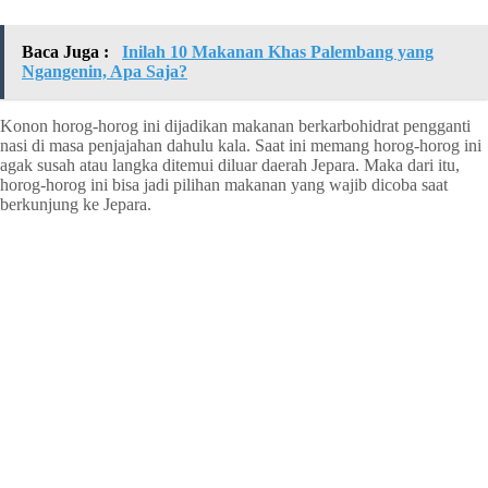
Baca Juga :
Inilah 10 Makanan Khas Palembang yang
Ngangenin, Apa Saja?
Konon horog-horog ini dijadikan makanan berkarbohidrat pengganti
nasi di masa penjajahan dahulu kala. Saat ini memang horog-horog ini
agak susah atau langka ditemui diluar daerah Jepara. Maka dari itu,
horog-horog ini bisa jadi pilihan makanan yang wajib dicoba saat
berkunjung ke Jepara.