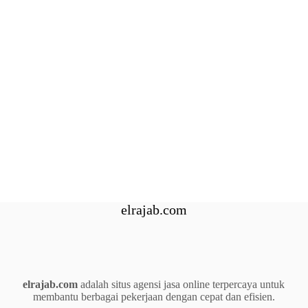
elrajab.com
elrajab.com
adalah situs agensi jasa online terpercaya untuk
membantu berbagai pekerjaan dengan cepat dan efisien.