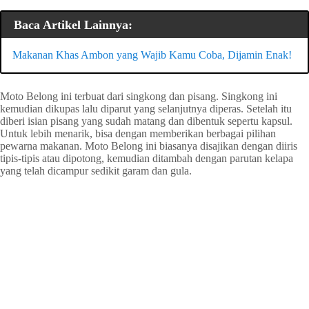
Baca Artikel Lainnya:
Makanan Khas Ambon yang Wajib Kamu Coba, Dijamin Enak!
Moto Belong ini terbuat dari singkong dan pisang. Singkong ini
kemudian dikupas lalu diparut yang selanjutnya diperas. Setelah itu
diberi isian pisang yang sudah matang dan dibentuk sepertu kapsul.
Untuk lebih menarik, bisa dengan memberikan berbagai pilihan
pewarna makanan. Moto Belong ini biasanya disajikan dengan diiris
tipis-tipis atau dipotong, kemudian ditambah dengan parutan kelapa
yang telah dicampur sedikit garam dan gula.