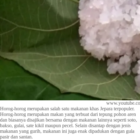
www.youtube.c
Horog-horog merupakan salah satu makanan khas Jepara terpopuler.
Horog-horog merupakan makan yang terbuat dari tepung pohon aren
dan biasanya disajikan bersama dengan makanan lainnya seperti soto,
bakso, gulai, sate kikil maupun pecel. Selain disantap dengan jenis
makanan yang gurih, makanan ini juga enak dipadukan dengan gula
pasir dan santan.