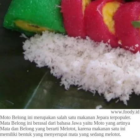
www.foody.id
Moto Belong ini merupakan salah satu makanan Jepara terpopuler.
Mata Belong ini berasal dari bahasa Jawa yaitu Moto yang artinya
Mata dan Belong yang berarti Melotot, karena makanan satu ini
memiliki bentuk yang menyerupai mata yang sedang melotot.