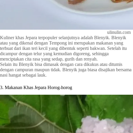
ulinulin.com
Kuliner khas Jepara terpopuler selanjutnya adalah Blenyik. Blenyik
atau yang dikenal dengan Tempong ini merupakan makanan yang
terbuat dari ikan teri kecil yang dibentuk seperti bakwan. Setelah itu
dicampur dengan telur yang kemudian digoreng, sehingga
menciptakan cita rasa yang sedap, gurih dan renyah.
Selain itu Blenyik bisa dimasak dengan cara dikukus atau ditumis
dengan campuran maupun tidak. Blenyik juga biasa disajikan bersama
nasi hangat sebagai lauk.
3. Makanan Khas Jepara Horog-horog