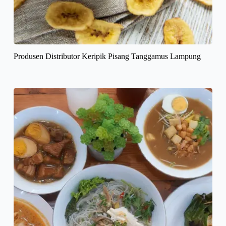
Produsen Distributor Keripik Pisang Tanggamus Lampung