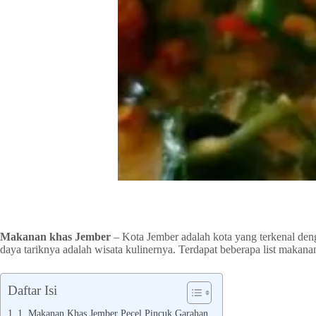
Makanan khas Jember
– Kota Jember adalah kota yang terkenal den
daya tariknya adalah wisata kulinernya. Terdapat beberapa list makana
Daftar Isi
1. Makanan Khas Jember Pecel Pincuk Garahan