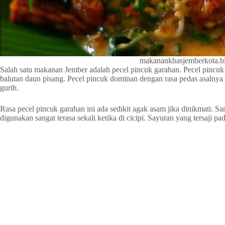
makanankhasjemberkota.b
Salah satu makanan Jember adalah pecel pincuk garahan. Pecel pincuk
balutan daun pisang. Pecel pincuk dominan dengan rasa pedas asalnya 
gurih.
Rasa pecel pincuk garahan ini ada sedikit agak asam jika dinikmati. 
digunakan sangat terasa sekali ketika di cicipi. Sayuran yang tersaji pa