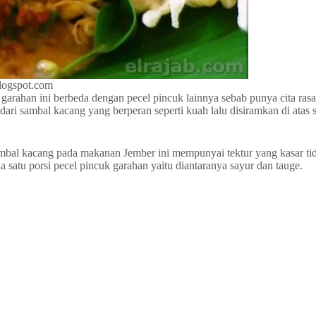
logspot.com
 garahan ini berbeda dengan pecel pincuk lainnya sebab punya cita ra
dari sambal kacang yang berperan seperti kuah lalu disiramkan di atas
Sambal kacang pada makanan Jember ini mempunyai tektur yang kasar tid
da satu porsi pecel pincuk garahan yaitu diantaranya sayur dan tauge.