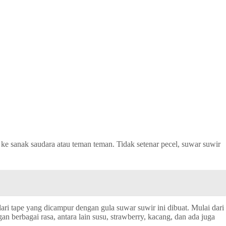
ke sanak saudara atau teman teman. Tidak setenar pecel, suwar suwir
ari tape yang dicampur dengan gula suwar suwir ini dibuat. Mulai dari
n berbagai rasa, antara lain susu, strawberry, kacang, dan ada juga