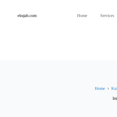
S
k
i
elrajab.com
Home
Services
p
t
o
c
o
n
t
e
n
t
Home
Kul
In