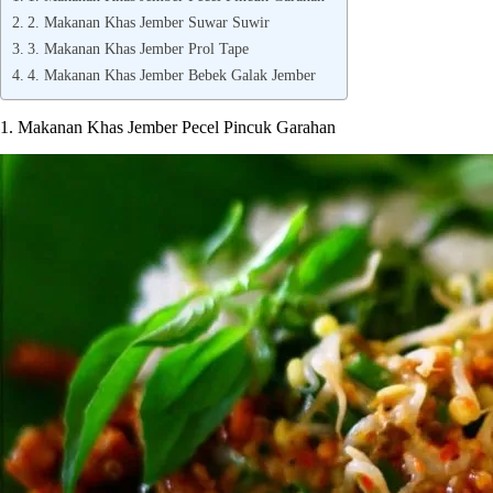
2. Makanan Khas Jember Suwar Suwir
3. Makanan Khas Jember Prol Tape
4. Makanan Khas Jember Bebek Galak Jember
1. Makanan Khas Jember Pecel Pincuk Garahan