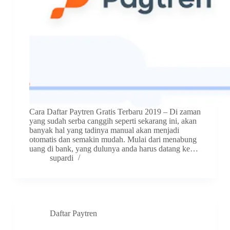
Cara Daftar Paytren Gratis Terbaru 2019 – Di zaman
yang sudah serba canggih seperti sekarang ini, akan
banyak hal yang tadinya manual akan menjadi
otomatis dan semakin mudah. Mulai dari menabung
uang di bank, yang dulunya anda harus datang ke…
supardi
Daftar Paytren