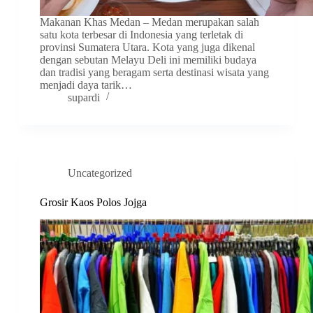
Makanan Khas Medan – Medan merupakan salah
satu kota terbesar di Indonesia yang terletak di
provinsi Sumatera Utara. Kota yang juga dikenal
dengan sebutan Melayu Deli ini memiliki budaya
dan tradisi yang beragam serta destinasi wisata yang
menjadi daya tarik…
supardi
Uncategorized
Grosir Kaos Polos Jojga