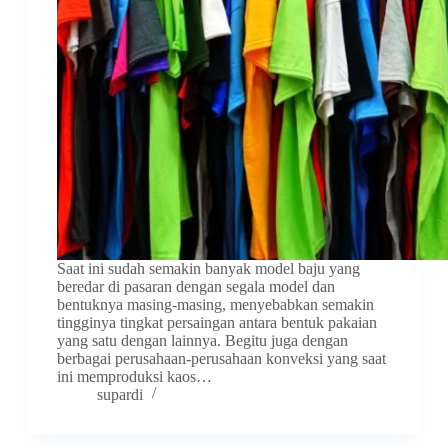
Saat ini sudah semakin banyak model baju yang
beredar di pasaran dengan segala model dan
bentuknya masing-masing, menyebabkan semakin
tingginya tingkat persaingan antara bentuk pakaian
yang satu dengan lainnya. Begitu juga dengan
berbagai perusahaan-perusahaan konveksi yang saat
ini memproduksi kaos…
supardi