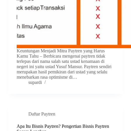
Keuntungan Menjadi Mitra Paytren yang Harus
Kamu Tahu – Berbicara mengenai paytren tidak
terlepas dari nama salah satu ustad kenamaan di
negeri ini yaitu ustad Yusuf Mansur. Paytren sendiri
merupakan hasil pemikiran dari ustad yang selalu
menebarkan rasa optimisme di…
supardi
Daftar Paytren
Apa Itu Bisnis Paytren? Pengertian Bisnis Paytren