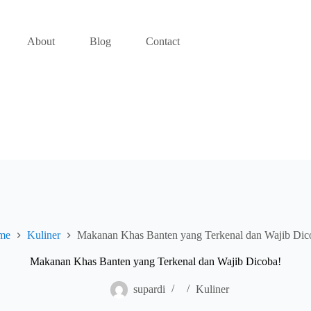
About
Blog
Contact
me
Kuliner
Makanan Khas Banten yang Terkenal dan Wajib Dic
Makanan Khas Banten yang Terkenal dan Wajib Dicoba!
supardi
Kuliner