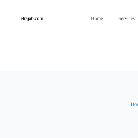
S
k
i
elrajab.com
Home
Services
p
t
o
c
o
n
t
e
n
t
Ho