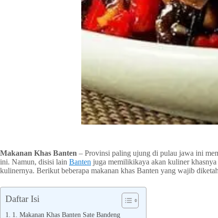
Makanan Khas Banten
– Provinsi paling ujung di pulau jawa ini me
ini. Namun, disisi lain
Banten
juga memilikikaya akan kuliner khasnya
kulinernya. Berikut beberapa makanan khas Banten yang wajib diketahu
Daftar Isi
1. Makanan Khas Banten Sate Bandeng