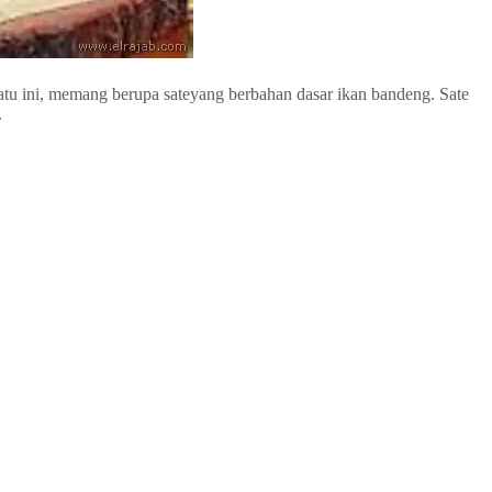
satu ini, memang berupa sateyang berbahan dasar ikan bandeng. Sate
.