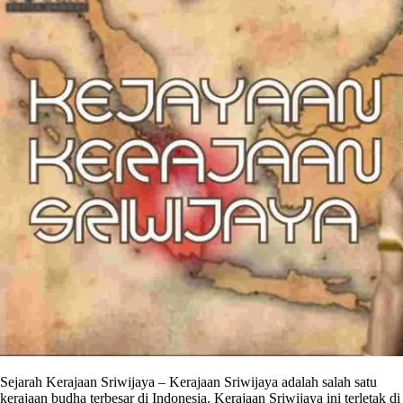
Sejarah Kerajaan Sriwijaya – Kerajaan Sriwijaya adalah salah satu
kerajaan budha terbesar di Indonesia. Kerajaan Sriwijaya ini terletak di