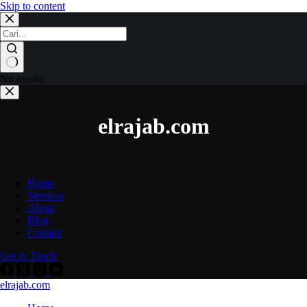
Skip to content
No results
elrajab.com
Home
Services
About
Blog
Contact
Get in Touch
elrajab.com