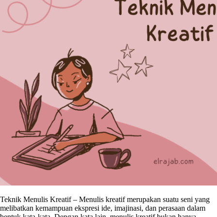
Teknik Menulis Kreatif – Menulis kreatif merupakan suatu seni yang
melibatkan kemampuan ekspresi ide, imajinasi, dan perasaan dalam
bentuk kata-kata. Dengan kata lain, menulis kreatif bukan hanya