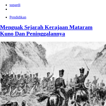
supardi
Pendidikan
Menguak Sejarah Kerajaan Mataram
Kuno Dan Peninggalannya