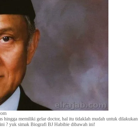
com
 hingga memiliki gelar doctor, hal itu tidaklah mudah untuk dilakuka
ini ? yuk simak Biografi BJ Habibie dibawah ini!