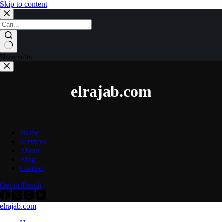
Skip to content
No results
elrajab.com
Home
Services
About
Blog
Contact
Get in Touch
elrajab.com