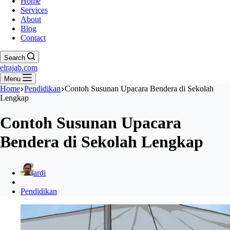
Home
Services
About
Blog
Contact
Search
elrajab.com
Menu
Home
Pendidikan
Contoh Susunan Upacara Bendera di Sekolah
Lengkap
Contoh Susunan Upacara
Bendera di Sekolah Lengkap
ardi
Pendidikan