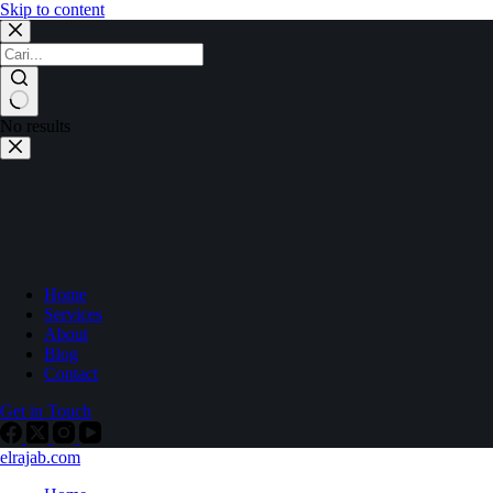
Skip to content
No results
Home
Services
About
Blog
Contact
Get in Touch
elrajab.com