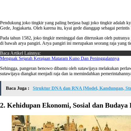
Pendukung joko tingkir yang paling berjasa bagi joko tingkir adalah
Gede, Jogjakarta. Oleh karena itu, kyai gede dianggap sebagai perintis
Pada tahun 1582, joko tingkir meninggal dan diteruskan oleh putran
di bawah arya pangiri. Arya pangiri ini merupakan seorang raja yang ti
Baca Artikel Lainnya:
Menguak Sejarah Kerajaan Mataram Kuno Dan Peninggalannya
Sehingga, pangeran benowo dibantu oleh sutawijaya melakukan perlawa
sutawijaya diangkat menjadi raja dan ia memindahkan pemerintahannya
Baca Juga :
Struktur DNA dan RNA [Model, Kandungan, Str
2. Kehidupan Ekonomi, Sosial dan Budaya