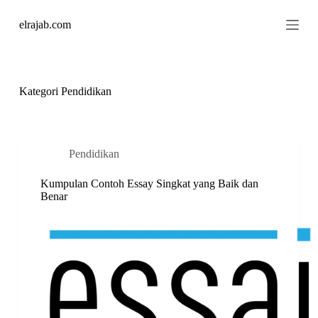
S
elrajab.com
k
i
p
t
o
c
Kategori
Pendidikan
o
n
t
e
n
Pendidikan
t
Kumpulan Contoh Essay Singkat yang Baik dan
Benar