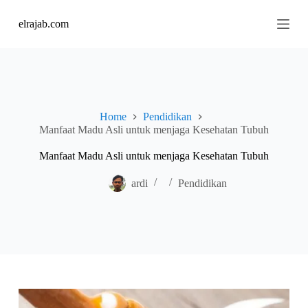
S
elrajab.com
k
i
p
t
o
c
o
n
Home
Pendidikan
t
Manfaat Madu Asli untuk menjaga Kesehatan Tubuh
e
n
Manfaat Madu Asli untuk menjaga Kesehatan Tubuh
t
ardi
Pendidikan