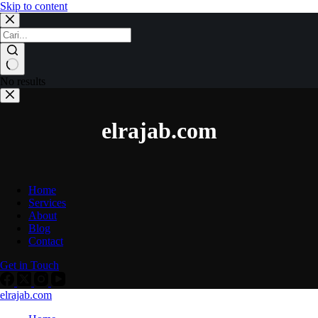
Skip to content
No results
elrajab.com
Home
Services
About
Blog
Contact
Get in Touch
elrajab.com