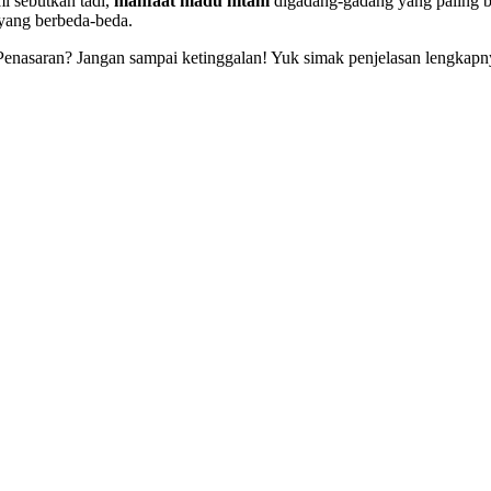
mi sebutkan tadi,
manfaat madu hitam
digadang-gadang yang paling 
 yang berbeda-beda.
Penasaran? Jangan sampai ketinggalan! Yuk simak penjelasan lengkapny