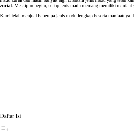
madu zuriat dan masih banyak lagi. Diantara jenis madu yang telah ka
zuriat
. Meskipun begitu, setiap jenis madu memang memiliki manfaat
Kami telah menjual beberapa jenis madu lengkap beserta manfaatnya. 
Daftar Isi