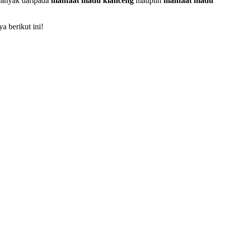
banyak daripada
manfaat madu klanceng
maupun
manfaat madu
a berikut ini!