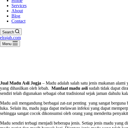
Home
Services
About
Blog
Contact
Search
elrajab.com
Menu
Jual Madu Asli Jogja
– Madu adalah salah satu jenis makanan alami 
yang dihasilkan oleh lebah.
Manfaat madu asli
sudah tidak dapat dir
sendiri telah digunakan sebagai obat tradisional sejak jaman dahulu kal
Madu asli mengandung berbagai zat-zat penting yang sangat berguna ba
luka. Selain itu, madu juga dapat melawan infeksi yang dapat memper
sehingga sangat cocok dikonsumsi oleh orang yang menderita penyakit 
Madu sendiri terbagi menjadi beberapa jenis. Setiap jenis madu yang 