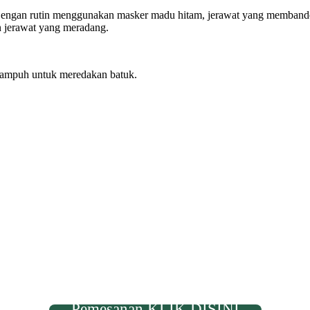
Dengan rutin menggunakan masker madu hitam, jerawat yang membandel
 jerawat yang meradang.
t ampuh untuk meredakan batuk.
Pemesanan KLIK DISINI