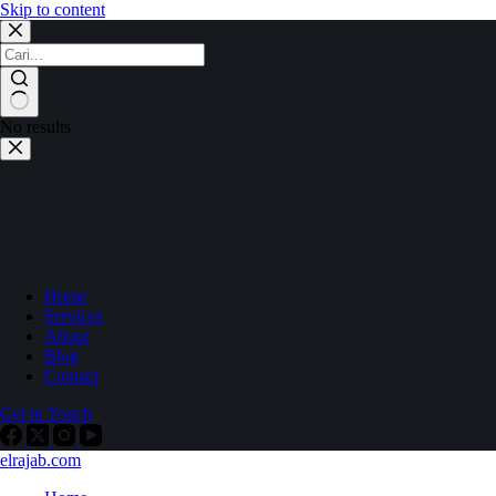
Skip to content
No results
Home
Services
About
Blog
Contact
Get in Touch
elrajab.com