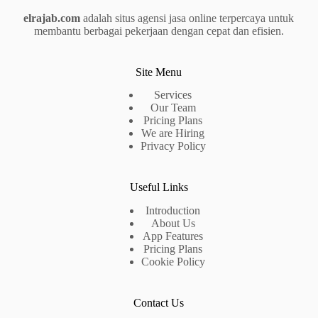
elrajab.com
adalah situs agensi jasa online terpercaya untuk
membantu berbagai pekerjaan dengan cepat dan efisien.
Site Menu
Services
Our Team
Pricing Plans
We are Hiring
Privacy Policy
Useful Links
Introduction
About Us
App Features
Pricing Plans
Cookie Policy
Contact Us