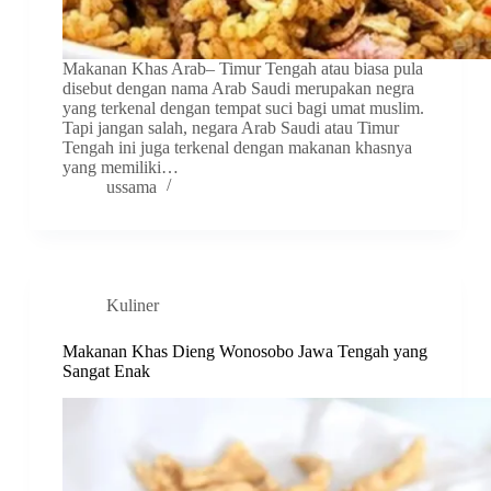
Makanan Khas Arab– Timur Tengah atau biasa pula
disebut dengan nama Arab Saudi merupakan negra
yang terkenal dengan tempat suci bagi umat muslim.
Tapi jangan salah, negara Arab Saudi atau Timur
Tengah ini juga terkenal dengan makanan khasnya
yang memiliki…
ussama
Kuliner
Makanan Khas Dieng Wonosobo Jawa Tengah yang
Sangat Enak