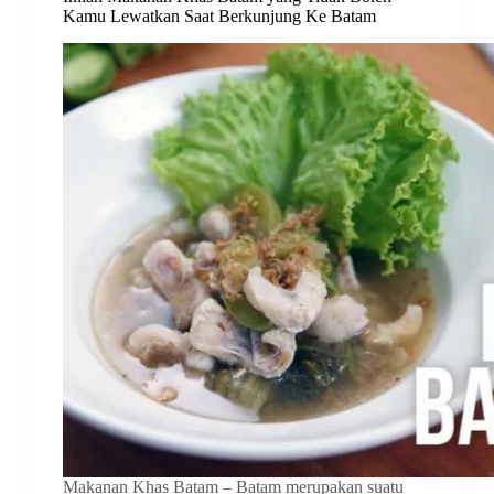
Kamu Lewatkan Saat Berkunjung Ke Batam
Makanan Khas Batam – Batam merupakan suatu