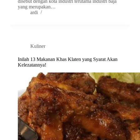
disebut dengan kota industri terutama industri baja
yang merupakan…
ardi
Kuliner
Inilah 13 Makanan Khas Klaten yang Syarat Akan
Kelezatannya!