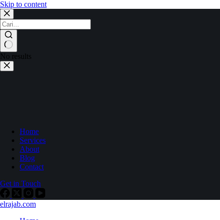
Skip to content
No results
Home
Services
About
Blog
Contact
Get in Touch
elrajab.com