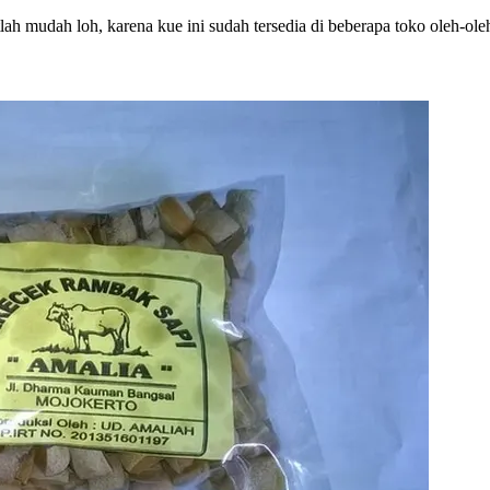
mudah loh, karena kue ini sudah tersedia di beberapa toko oleh-oleh 