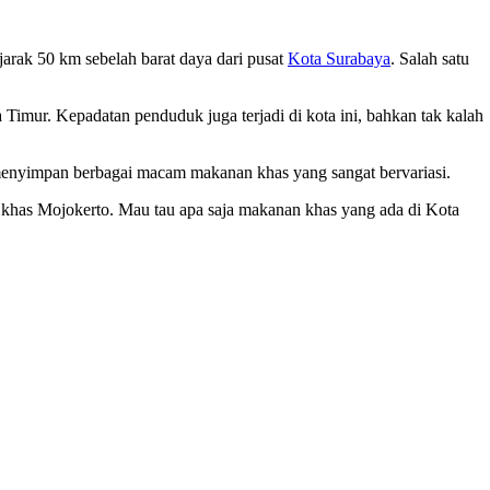
jarak 50 km sebelah barat daya dari pusat
Kota Surabaya
. Salah satu
Timur. Kepadatan penduduk juga terjadi di kota ini, bahkan tak kalah
i menyimpan berbagai macam makanan khas yang sangat bervariasi.
 khas Mojokerto. Mau tau apa saja makanan khas yang ada di Kota