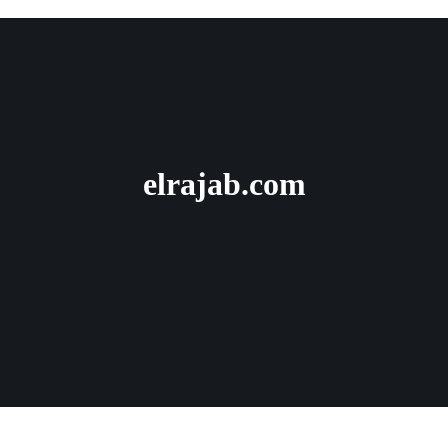
elrajab.com