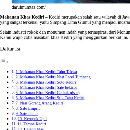
darulmumtaz.com/
Makanan Khas Kediri
– Kediri merupakan salah satu wilayah di Jaw
yang sangat terkenal, yaitu Simpang Lima Gumul yang menjadi incara
Selain industri rokok dan monumen indah yang terinspirasi dari Mon
Kamu wajib coba masakan khas Kediri yang menggiurkan berikut ini.
Daftar Isi
1. Makanan Khas Kediri Tahu Takwa
2. Makanan Khas Kediri Nasi Pecel Tumpang
3. Makanan Khas Kediri Soto Kediri
4. Makanan Khas Kediri Sate bekicot
5. Makanan Khas Kediri Gethuk pisang
6. Makanan Khas Kediri Stik Tahu Kediri
7. Nasi Goreng Arang Kediri
8. Sate Emprit
9. Sate Jamur
10. Kerupuk Upil
11. Tempe Kediri
12. Carang Mas