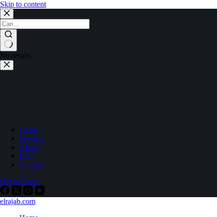
Skip to content
No results
Home
Services
About
Blog
Contact
Get in Touch
elrajab.com