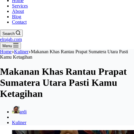
Home
Services
About
Blog
Contact
Search
elrajab.com
Menu
Home
Kuliner
Makanan Khas Rantau Prapat Sumatera Utara Pasti
Kamu Ketagihan
Makanan Khas Rantau Prapat
Sumatera Utara Pasti Kamu
Ketagihan
ardi
Kuliner