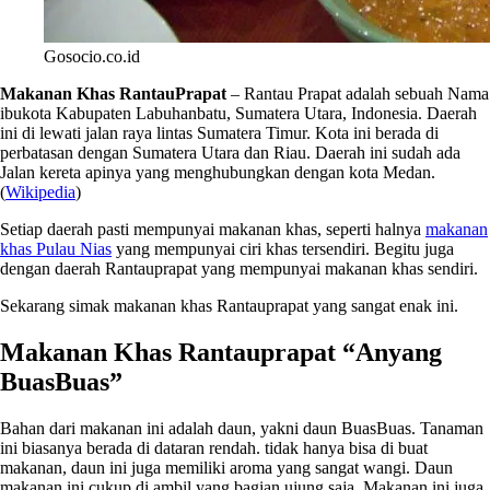
Gosocio.co.id
Makanan Khas RantauPrapat
– Rantau Prapat adalah sebuah Nama
ibukota Kabupaten Labuhanbatu, Sumatera Utara, Indonesia. Daerah
ini di lewati jalan raya lintas Sumatera Timur. Kota ini berada di
perbatasan dengan Sumatera Utara dan Riau. Daerah ini sudah ada
Jalan kereta apinya yang menghubungkan dengan kota Medan.
(
Wikipedia
)
Setiap daerah pasti mempunyai makanan khas, seperti halnya
makanan
khas Pulau Nias
yang mempunyai ciri khas tersendiri. Begitu juga
dengan daerah Rantauprapat yang mempunyai makanan khas sendiri.
Sekarang simak makanan khas Rantauprapat yang sangat enak ini.
Makanan Khas Rantauprapat “Anyang
BuasBuas”
Bahan dari makanan ini adalah daun, yakni daun BuasBuas. Tanaman
ini biasanya berada di dataran rendah. tidak hanya bisa di buat
makanan, daun ini juga memiliki aroma yang sangat wangi. Daun
makanan ini cukup di ambil yang bagian ujung saja. Makanan ini juga