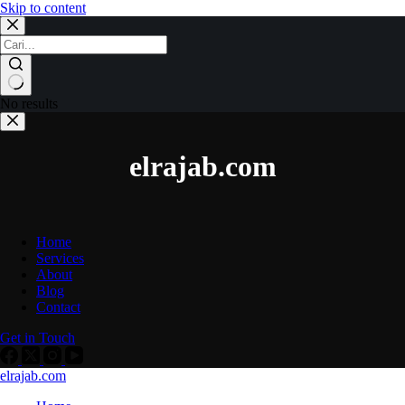
Skip to content
No results
elrajab.com
Home
Services
About
Blog
Contact
Get in Touch
elrajab.com