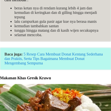
beras ketan nya di rendam kurang lebih 4 jam dan
kemudian di keringkan dan di gilling hingga menjadi
tepung
lalu campurkan gula pasir agar kue nya berasa manis
kemudian tambahkan santan
tunggu hingga matang dan di kasih wijen secukupnya
selamat mencoba.
Baca juga:
5 Resep Cara Membuat Donat Kentang Sederhana
dan Praktis, Serta Tips Bagaimana Membuat Donat
Mengembang Sempurna
Makanan Khas Gresik Krawu