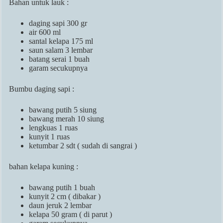
Bahan untuk lauk :
daging sapi 300 gr
air 600 ml
santal kelapa 175 ml
saun salam 3 lembar
batang serai 1 buah
garam secukupnya
Bumbu daging sapi :
bawang putih 5 siung
bawang merah 10 siung
lengkuas 1 ruas
kunyit 1 ruas
ketumbar 2 sdt ( sudah di sangrai )
bahan kelapa kuning :
bawang putih 1 buah
kunyit 2 cm ( dibakar )
daun jeruk 2 lembar
kelapa 50 gram ( di parut )