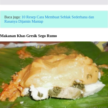
Baca juga:
10 Resep Cara Membuat Seblak Sederhana dan
Rasanya Dijamin Mantap
Makanan Khas Gresik Sego Rumo