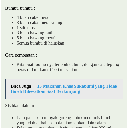
Bumbu-bumbu :
4 buah cabe merah
3 buah cabai mera kriting
1 sdt terasi
3 buah bawang putih
5 buah bawang merah
Semua bumbu di haluskan
Cara pembuatan :
Kita buat roomo nya terlebih dahulu, dengan cara tepung
beras di larutkan di 100 ml santan.
Baca Juga :
15 Makanan Khas Sukabumi yang Tidak
Boleh Dilewatkan Saat Berkunjung
Sisihkan dahulu.
Lalu panaskan minyak goreng untuk menumis bumbu
yang telah di haluskan dan tambahkan dain salam.
Selanjutnya tuangkan lah sisa santan , sekitar 900 ml