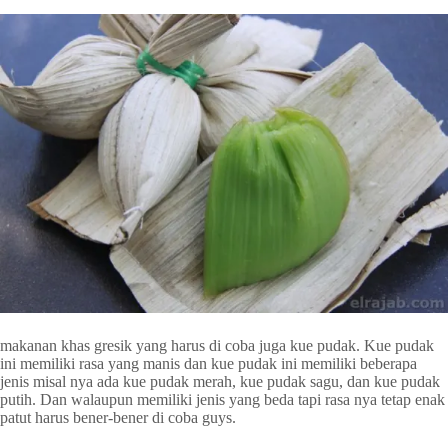
makanan khas gresik yang harus di coba juga kue pudak. Kue pudak
ini memiliki rasa yang manis dan kue pudak ini memiliki beberapa
jenis misal nya ada kue pudak merah, kue pudak sagu, dan kue pudak
putih. Dan walaupun memiliki jenis yang beda tapi rasa nya tetap enak
patut harus bener-bener di coba guys.