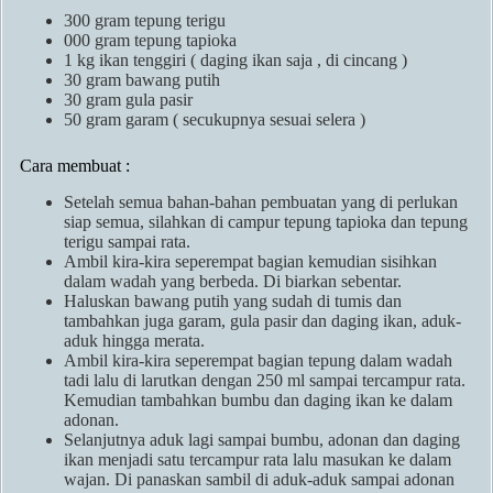
300 gram tepung terigu
000 gram tepung tapioka
1 kg ikan tenggiri ( daging ikan saja , di cincang )
30 gram bawang putih
30 gram gula pasir
50 gram garam ( secukupnya sesuai selera )
Cara membuat :
Setelah semua bahan-bahan pembuatan yang di perlukan
siap semua, silahkan di campur tepung tapioka dan tepung
terigu sampai rata.
Ambil kira-kira seperempat bagian kemudian sisihkan
dalam wadah yang berbeda. Di biarkan sebentar.
Haluskan bawang putih yang sudah di tumis dan
tambahkan juga garam, gula pasir dan daging ikan, aduk-
aduk hingga merata.
Ambil kira-kira seperempat bagian tepung dalam wadah
tadi lalu di larutkan dengan 250 ml sampai tercampur rata.
Kemudian tambahkan bumbu dan daging ikan ke dalam
adonan.
Selanjutnya aduk lagi sampai bumbu, adonan dan daging
ikan menjadi satu tercampur rata lalu masukan ke dalam
wajan. Di panaskan sambil di aduk-aduk sampai adonan