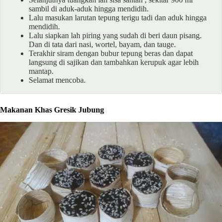
sambil di aduk-aduk hingga mendidih.
Lalu masukan larutan tepung terigu tadi dan aduk hingga
mendidih.
Lalu siapkan lah piring yang sudah di beri daun pisang.
Dan di tata dari nasi, wortel, bayam, dan tauge.
Terakhir siram dengan bubur tepung beras dan dapat
langsung di sajikan dan tambahkan kerupuk agar lebih
mantap.
Selamat mencoba.
Makanan Khas Gresik Jubung