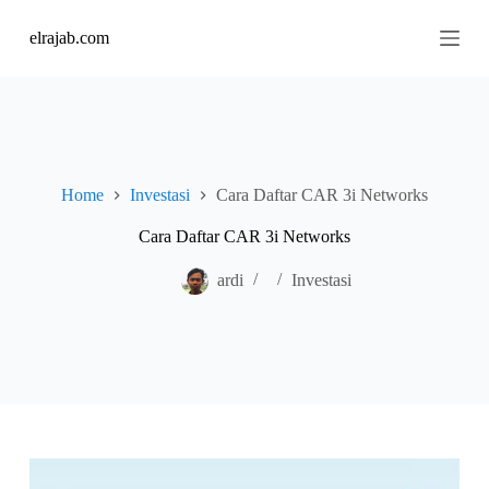
S
elrajab.com
k
i
p
t
o
c
o
n
Home
Investasi
Cara Daftar CAR 3i Networks
t
e
n
Cara Daftar CAR 3i Networks
t
ardi
Investasi