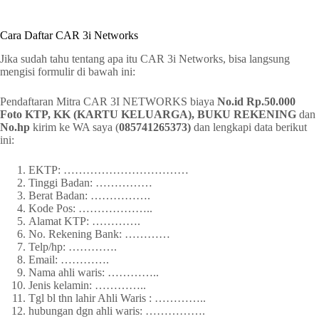
Cara Daftar CAR 3i Networks
Jika sudah tahu tentang apa itu CAR 3i Networks, bisa langsung
mengisi formulir di bawah ini:
Pendaftaran Mitra CAR 3I NETWORKS biaya
No.id Rp.50.000
Foto KTP, KK (KARTU KELUARGA), BUKU REKENING
dan
No.hp
kirim ke WA saya (
085741265373)
dan lengkapi data berikut
ini:
EKTP: ……………………………
Tinggi Badan: ……………
Berat Badan: …………….
Kode Pos: ………………..
Alamat KTP: ………….
No. Rekening Bank: …………
Telp/hp: ………….
Email: ………….
Nama ahli waris: …………..
Jenis kelamin: …………..
Tgl bl thn lahir Ahli Waris : …………..
hubungan dgn ahli waris: …………….