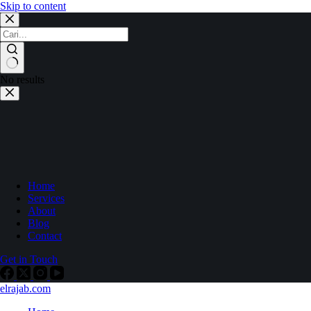
Skip to content
No results
Home
Services
About
Blog
Contact
Get in Touch
elrajab.com