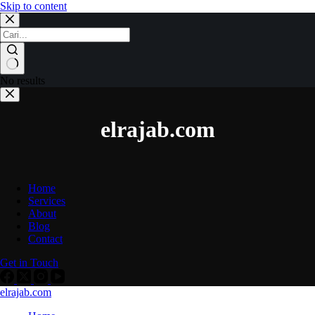
Skip to content
No results
elrajab.com
Home
Services
About
Blog
Contact
Get in Touch
elrajab.com