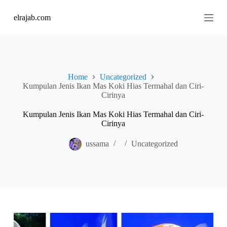
S
elrajab.com
k
i
p
t
o
c
o
Home
Uncategorized
n
Kumpulan Jenis Ikan Mas Koki Hias Termahal dan Ciri-
t
Cirinya
e
n
Kumpulan Jenis Ikan Mas Koki Hias Termahal dan Ciri-
t
Cirinya
ussama
Uncategorized