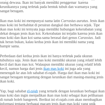
orang dewasa. Ikan ini banyak memiliki penggemar karena
keunikannya yang terletak pada bentuk tubuh dan warnanya yang
sangat beragam.
Ikan mas koki ini mempunyai nama latin
Carrasius auratus.
Jenis ikan
mas koki ini berhabitat di perairan dangkal dan berhawa sejuk. Tipe
ikan mas koki ini ternyata juga memiliki hubungan kekerabatan yang
dekat dengan jenis ikan koi. Kekerabatan ini terjalin karena jenis ikan
mas koki dan ikan koi sama-sama berasal dari genus
Carassius.
Jadi
tak heran bukan, kalau kedua jenis ikan ini memiliki nama yang
hampir sama.
Perbedaan dari kedua jenis ikan ini hanya terletak pada ukuran
tubuhnya saja. Jenis ikan mas koki memiliki ukuran yang relatif lebih
kecil dari ikan mas koi. Walaupun memiliki ukuran yang relatif lebih
kecil, namun harga dari jenis
ikan mas koki
ini juga ada yang
menengah ke atas loh sahabat el-rajab. Harga dari ikan mas koki ini
sangat beragam tergantung dengan keunikan dari masing-masing jenis
ikan koki.
Yap, bagi sahabat
el-rajab
yang tertarik dengan keunikan berbagai ikan
mas koki dan ingin menjadikan ikan mas koki sebagai ikan peliharaan
di rumah boleh bangeeett. Berikut ini el-rajab.com akan membagikan
informasi tentang berbagai macam jenis ikan mas koki yang unik