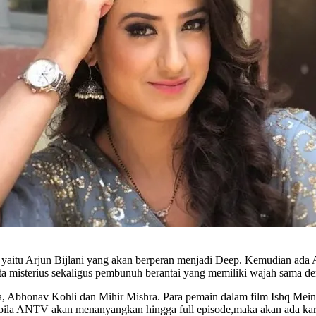
India, yaitu Arjun Bijlani yang akan berperan menjadi Deep. Kemudian a
ita misterius sekaligus pembunuh berantai yang memiliki wajah sama d
ra, Abhonav Kohli dan Mihir Mishra. Para pemain dalam film Ishq Me
la ANTV akan menanyangkan hingga full episode,maka akan ada karakt