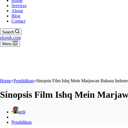
Home
Services
About
Blog
Contact
Search
elrajab.com
Menu
Home
Pendidikan
Sinopsis Film Ishq Mein Marjawan Bahasa Indone
Sinopsis Film Ishq Mein Marja
ardi
Pendidikan