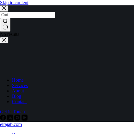
Skip to content
No results
Home
Services
About
Blog
Contact
Get in Touch
elrajab.com