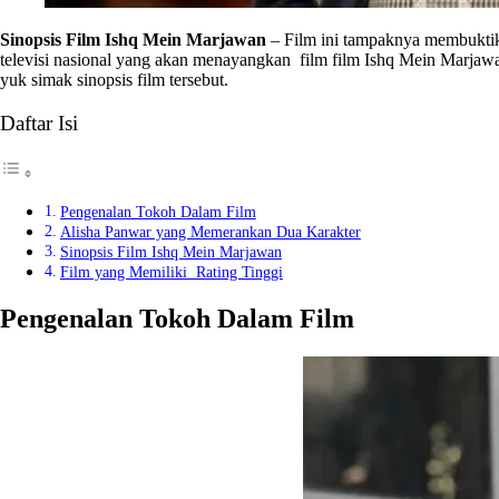
Sinopsis Film Ishq Mein Marjawan
– Film ini tampaknya membuktika
televisi nasional yang akan menayangkan film film Ishq Mein Marjaw
yuk simak sinopsis film tersebut.
Daftar Isi
Pengenalan Tokoh Dalam Film
Alisha Panwar yang Memerankan Dua Karakter
Sinopsis Film Ishq Mein Marjawan
Film yang Memiliki Rating Tinggi
Pengenalan Tokoh Dalam Film