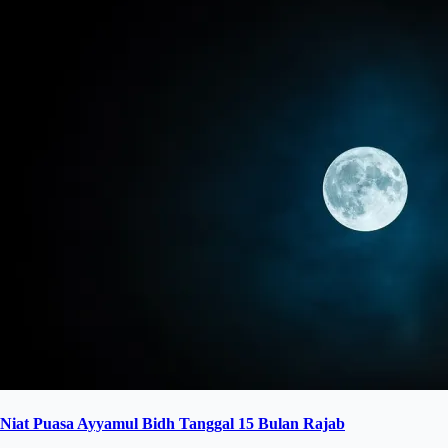
Niat Puasa Ayyamul Bidh Tanggal 15 Bulan Rajab