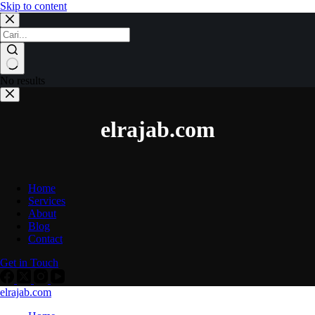
Skip to content
No results
elrajab.com
Home
Services
About
Blog
Contact
Get in Touch
elrajab.com