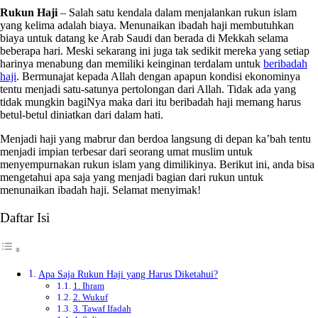
Rukun Haji
– Salah satu kendala dalam menjalankan rukun islam
yang kelima adalah biaya. Menunaikan ibadah haji membutuhkan
biaya untuk datang ke Arab Saudi dan berada di Mekkah selama
beberapa hari. Meski sekarang ini juga tak sedikit mereka yang setiap
harinya menabung dan memiliki keinginan terdalam untuk
beribadah
haji
. Bermunajat kepada Allah dengan apapun kondisi ekonominya
tentu menjadi satu-satunya pertolongan dari Allah. Tidak ada yang
tidak mungkin bagiNya maka dari itu beribadah haji memang harus
betul-betul diniatkan dari dalam hati.
Menjadi haji yang mabrur dan berdoa langsung di depan ka’bah tentu
menjadi impian terbesar dari seorang umat muslim untuk
menyempurnakan rukun islam yang dimilikinya. Berikut ini, anda bisa
mengetahui apa saja yang menjadi bagian dari rukun untuk
menunaikan ibadah haji. Selamat menyimak!
Daftar Isi
Apa Saja Rukun Haji yang Harus Diketahui?
1. Ihram
2. Wukuf
3. Tawaf Ifadah