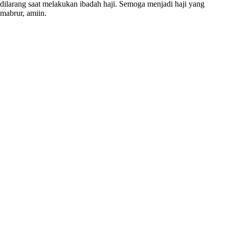
dilarang saat melakukan ibadah haji. Semoga menjadi haji yang
mabrur, amiin.