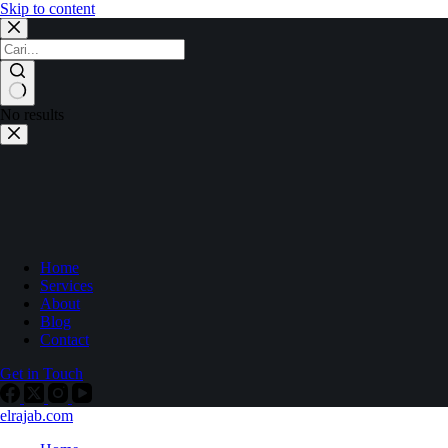
Skip to content
No results
Home
Services
About
Blog
Contact
Get in Touch
elrajab.com