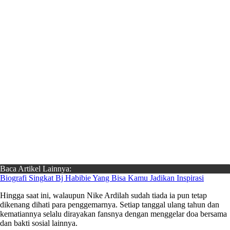
Baca Artikel Lainnya:
Biografi Singkat Bj Habibie Yang Bisa Kamu Jadikan Inspirasi
Hingga saat ini, walaupun Nike Ardilah sudah tiada ia pun tetap
dikenang dihati para penggemarnya. Setiap tanggal ulang tahun dan
kematiannya selalu dirayakan fansnya dengan menggelar doa bersama
dan bakti sosial lainnya.