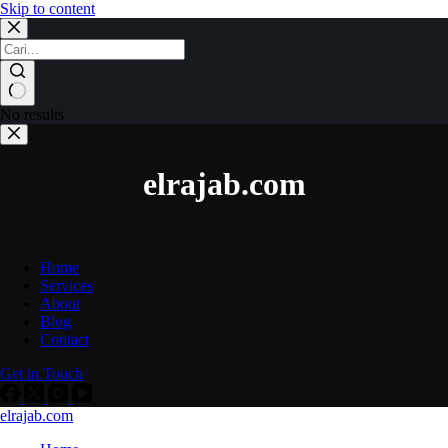
Skip to content
No results
elrajab.com
Home
Services
About
Blog
Contact
Get in Touch
elrajab.com