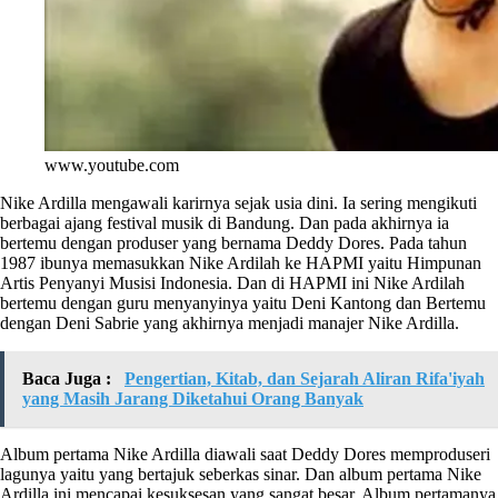
www.youtube.com
Nike Ardilla mengawali karirnya sejak usia dini. Ia sering mengikuti
berbagai ajang festival musik di Bandung. Dan pada akhirnya ia
bertemu dengan produser yang bernama Deddy Dores. Pada tahun
1987 ibunya memasukkan Nike Ardilah ke HAPMI yaitu Himpunan
Artis Penyanyi Musisi Indonesia. Dan di HAPMI ini Nike Ardilah
bertemu dengan guru menyanyinya yaitu Deni Kantong dan Bertemu
dengan Deni Sabrie yang akhirnya menjadi manajer Nike Ardilla.
Baca Juga :
Pengertian, Kitab, dan Sejarah Aliran Rifa'iyah
yang Masih Jarang Diketahui Orang Banyak
Album pertama Nike Ardilla diawali saat Deddy Dores memproduseri
lagunya yaitu yang bertajuk seberkas sinar. Dan album pertama Nike
Ardilla ini mencapai kesuksesan yang sangat besar. Album pertamanya