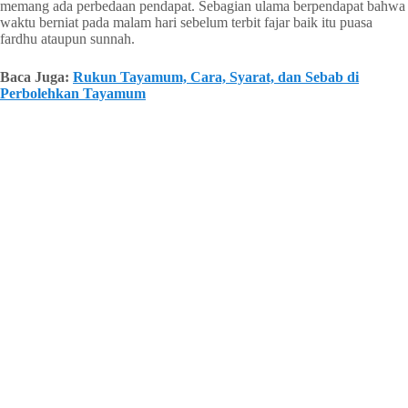
memang ada perbedaan pendapat. Sebagian ulama berpendapat bahwa
waktu berniat pada malam hari sebelum terbit fajar baik itu puasa
fardhu ataupun sunnah.
Baca Juga:
Rukun Tayamum, Cara, Syarat, dan Sebab di
Perbolehkan Tayamum