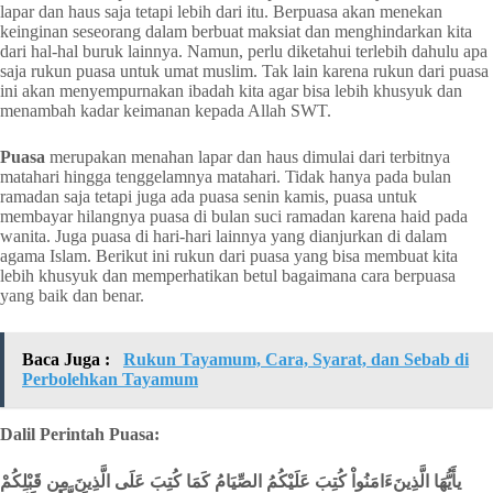
lapar dan haus saja tetapi lebih dari itu. Berpuasa akan menekan
keinginan seseorang dalam berbuat maksiat dan menghindarkan kita
dari hal-hal buruk lainnya. Namun, perlu diketahui terlebih dahulu apa
saja rukun puasa untuk umat muslim. Tak lain karena rukun dari puasa
ini akan menyempurnakan ibadah kita agar bisa lebih khusyuk dan
menambah kadar keimanan kepada Allah SWT.
Puasa
merupakan menahan lapar dan haus dimulai dari terbitnya
matahari hingga tenggelamnya matahari. Tidak hanya pada bulan
ramadan saja tetapi juga ada puasa senin kamis, puasa untuk
membayar hilangnya puasa di bulan suci ramadan karena haid pada
wanita. Juga puasa di hari-hari lainnya yang dianjurkan di dalam
agama Islam. Berikut ini rukun dari puasa yang bisa membuat kita
lebih khusyuk dan memperhatikan betul bagaimana cara berpuasa
yang baik dan benar.
Baca Juga :
Rukun Tayamum, Cara, Syarat, dan Sebab di
Perbolehkan Tayamum
Dalil Perintah Puasa:
يأَيُّهَا الَّذِينَءَامَنُواْ كُتِبَ عَلَيْكُمُ الصِّيَامُ كَمَا كُتِبَ عَلَى الَّذِينَ مِن قَبْلِكُمْ