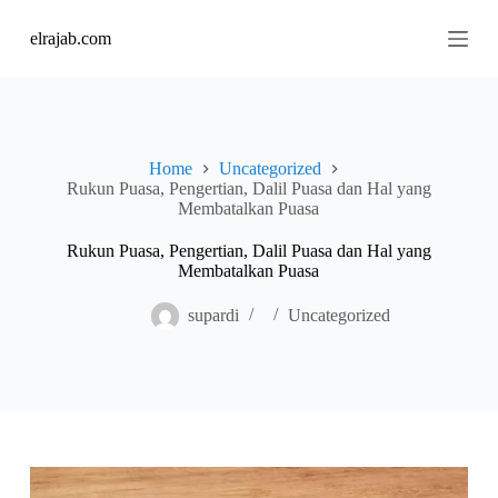
S
elrajab.com
k
i
p
t
o
c
o
Home
Uncategorized
n
Rukun Puasa, Pengertian, Dalil Puasa dan Hal yang
t
Membatalkan Puasa
e
n
Rukun Puasa, Pengertian, Dalil Puasa dan Hal yang
t
Membatalkan Puasa
supardi
Uncategorized