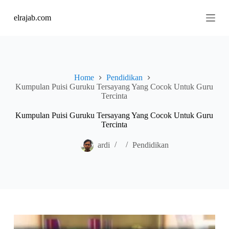
S
elrajab.com
k
i
p
t
o
c
o
Home
Pendidikan
n
Kumpulan Puisi Guruku Tersayang Yang Cocok Untuk Guru
t
Tercinta
e
n
Kumpulan Puisi Guruku Tersayang Yang Cocok Untuk Guru
t
Tercinta
ardi
Pendidikan