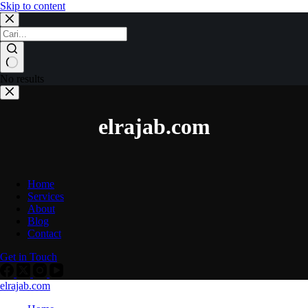
Skip to content
No results
elrajab.com
Home
Services
About
Blog
Contact
Get in Touch
elrajab.com