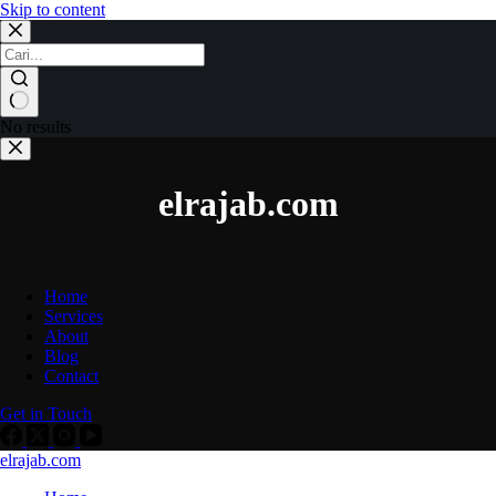
Skip to content
No results
elrajab.com
Home
Services
About
Blog
Contact
Get in Touch
elrajab.com