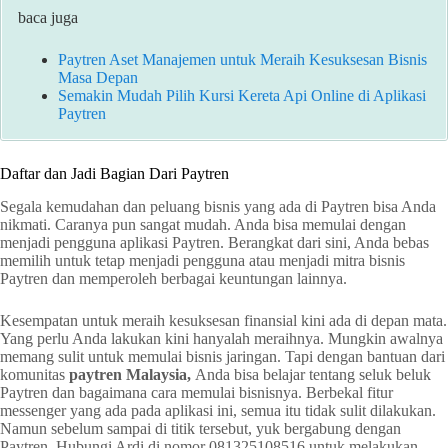
baca juga
Paytren Aset Manajemen untuk Meraih Kesuksesan Bisnis
Masa Depan
Semakin Mudah Pilih Kursi Kereta Api Online di Aplikasi
Paytren
Daftar dan Jadi Bagian Dari Paytren
Segala kemudahan dan peluang bisnis yang ada di Paytren bisa Anda
nikmati. Caranya pun sangat mudah. Anda bisa memulai dengan
menjadi pengguna aplikasi Paytren. Berangkat dari sini, Anda bebas
memilih untuk tetap menjadi pengguna atau menjadi mitra bisnis
Paytren dan memperoleh berbagai keuntungan lainnya.
Kesempatan untuk meraih kesuksesan finansial kini ada di depan mata.
Yang perlu Anda lakukan kini hanyalah meraihnya. Mungkin awalnya
memang sulit untuk memulai bisnis jaringan. Tapi dengan bantuan dari
komunitas
paytren Malaysia,
Anda bisa belajar tentang seluk beluk
Paytren dan bagaimana cara memulai bisnisnya. Berbekal fitur
messenger yang ada pada aplikasi ini, semua itu tidak sulit dilakukan.
Namun sebelum sampai di titik tersebut, yuk bergabung dengan
Paytren. Hubungi Ardi di nomor 081325108516 untuk melakukan