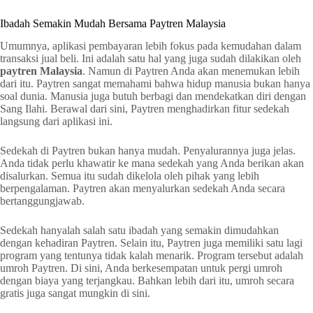
Ibadah Semakin Mudah Bersama Paytren Malaysia
Umumnya, aplikasi pembayaran lebih fokus pada kemudahan dalam
transaksi jual beli. Ini adalah satu hal yang juga sudah dilakikan oleh
paytren Malaysia
. Namun di Paytren Anda akan menemukan lebih
dari itu. Paytren sangat memahami bahwa hidup manusia bukan hanya
soal dunia. Manusia juga butuh berbagi dan mendekatkan diri dengan
Sang Ilahi. Berawal dari sini, Paytren menghadirkan fitur sedekah
langsung dari aplikasi ini.
Sedekah di Paytren bukan hanya mudah. Penyalurannya juga jelas.
Anda tidak perlu khawatir ke mana sedekah yang Anda berikan akan
disalurkan. Semua itu sudah dikelola oleh pihak yang lebih
berpengalaman. Paytren akan menyalurkan sedekah Anda secara
bertanggungjawab.
Sedekah hanyalah salah satu ibadah yang semakin dimudahkan
dengan kehadiran Paytren. Selain itu, Paytren juga memiliki satu lagi
program yang tentunya tidak kalah menarik. Program tersebut adalah
umroh Paytren. Di sini, Anda berkesempatan untuk pergi umroh
dengan biaya yang terjangkau. Bahkan lebih dari itu, umroh secara
gratis juga sangat mungkin di sini.