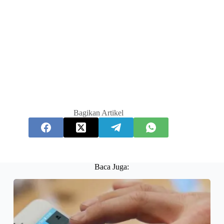
Bagikan Artikel
Baca Juga: