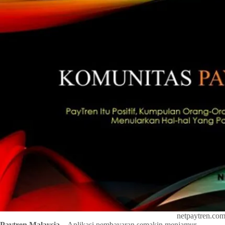
netpaytren.co
Paytren Malaysia
– Aplikasi pembayaran semakin menjamur.