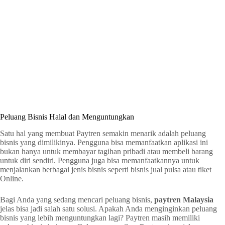
Peluang Bisnis Halal dan Menguntungkan
Satu hal yang membuat Paytren semakin menarik adalah peluang
bisnis yang dimilikinya. Pengguna bisa memanfaatkan aplikasi ini
bukan hanya untuk membayar tagihan pribadi atau membeli barang
untuk diri sendiri. Pengguna juga bisa memanfaatkannya untuk
menjalankan berbagai jenis bisnis seperti bisnis jual pulsa atau tiket
Online.
Bagi Anda yang sedang mencari peluang bisnis,
paytren Malaysia
jelas bisa jadi salah satu solusi. Apakah Anda menginginkan peluang
bisnis yang lebih menguntungkan lagi? Paytren masih memiliki