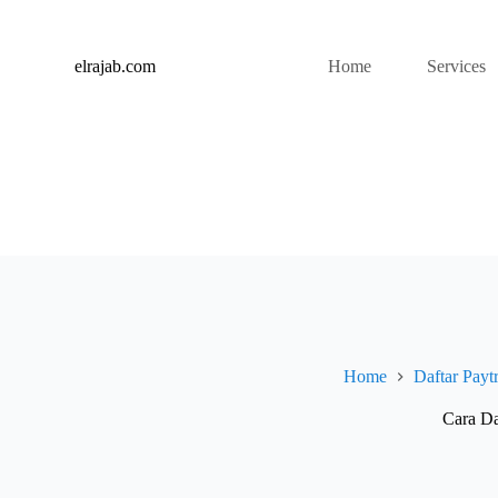
S
k
i
elrajab.com
Home
Services
p
t
o
c
o
n
t
e
n
t
Home
Daftar Payt
Cara Da