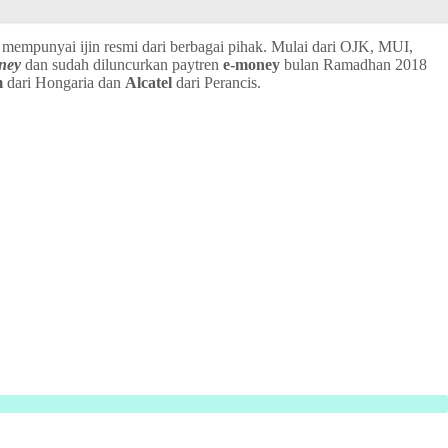
h mempunyai ijin resmi dari berbagai pihak. Mulai dari OJK, MUI,
ney
dan sudah diluncurkan paytren
e-money
bulan Ramadhan 2018
m
dari Hongaria dan
Alcatel
dari Perancis.