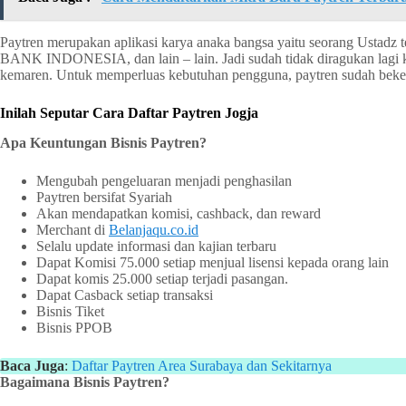
Paytren merupakan aplikasi karya anaka bangsa yaitu seorang Ustadz t
BANK INDONESIA, dan lain – lain. Jadi sudah tidak diragukan lagi ke
kemaren. Untuk memperluas kebutuhan pengguna, paytren sudah beker
Inilah Seputar Cara Daftar Paytren Jogja
Apa Keuntungan Bisnis Paytren?
Mengubah pengeluaran menjadi penghasilan
Paytren bersifat Syariah
Akan mendapatkan komisi, cashback, dan reward
Merchant di
Belanjaqu.co.id
Selalu update informasi dan kajian terbaru
Dapat Komisi 75.000 setiap menjual lisensi kepada orang lain
Dapat komis 25.000 setiap terjadi pasangan.
Dapat Casback setiap transaksi
Bisnis Tiket
Bisnis PPOB
Baca Juga
:
Daftar Paytren Area Surabaya dan Sekitarnya
Bagaimana Bisnis Paytren?