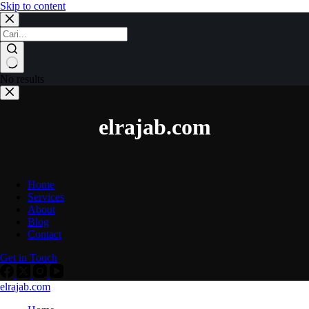
Skip to content
No results
elrajab.com
Home
Services
About
Blog
Contact
Get in Touch
elrajab.com