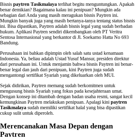
Bisnis
paytren Tasikmalaya
terlihat begitu menguntungkan. Apakah
benar demikian? Bagaimana kalau ini penipuan? Mungkin ada
sebagian dari Anda yang masih meragukan bisnis Paytren ini.
Mungkin banyak juga yang masih bertanya-tanya tentang status bisnis
ini. Bisa dipastikan, Paytren adalah bisnis legal yang sudah berbadan
hukum. Aplikasi Paytren sendiri dikembangkan oleh PT Veritra
Sentosa Internasional yang berkantor di Jl. Soekarno Hatta No 693
Bandung.
Perusahaan ini bahkan dipimpin oleh salah satu ustad kenamaan
Indonesia. Ya, beliau adalah Ustad Yusuf Mansur, presiden direktur
dari perusahaan ini. Untuk menjamin bahwa bisnis Paytren ini benar-
benar legal dan jauh dari penipuan, kini Paytren juga sudah
mengantongi sertifikat Syariah yang dikeluarkan oleh MUI.
Sejak didirikan, Paytren memang sudah berkomitmen untuk
mengusung bisnis Syariah yang fokus pada kesejahteraan umat.
Dengan konsep ini ditambah dengan badan usaha resmi, sangat kecil
kemungkinan Paytren melakukan penipuan. Apalagi kini
paytren
Tasikmalaya
sudah memiliki sertifikat halal yang bisa dipastikan
cukup sulit untuk diperoleh.
Merencanakan Masa Depan dengan
Paytren