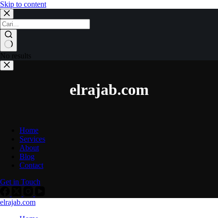
Skip to content
No results
elrajab.com
Home
Services
About
Blog
Contact
Get in Touch
elrajab.com