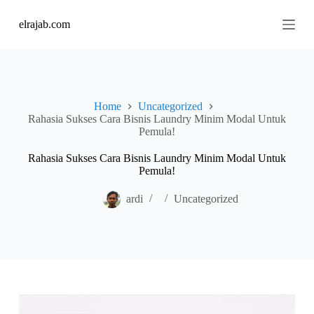
S
elrajab.com
k
i
p
t
o
c
o
Home
Uncategorized
n
Rahasia Sukses Cara Bisnis Laundry Minim Modal Untuk
t
Pemula!
e
n
Rahasia Sukses Cara Bisnis Laundry Minim Modal Untuk
t
Pemula!
ardi
Uncategorized