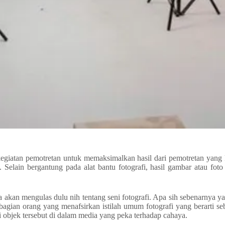
giatan pemotretan untuk memaksimalkan hasil dari pemotretan yang k
 Selain bergantung pada alat bantu fotografi, hasil gambar atau fot
ita akan mengulas dulu nih tentang seni fotografi. Apa sih sebenarnya 
gian orang yang menafsirkan istilah umum fotografi yang berarti se
 objek tersebut di dalam media yang peka terhadap cahaya.