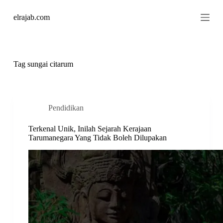
S
elrajab.com
k
i
p
t
o
c
Tag
sungai citarum
o
n
t
e
n
Pendidikan
t
Terkenal Unik, Inilah Sejarah Kerajaan
Tarumanegara Yang Tidak Boleh Dilupakan