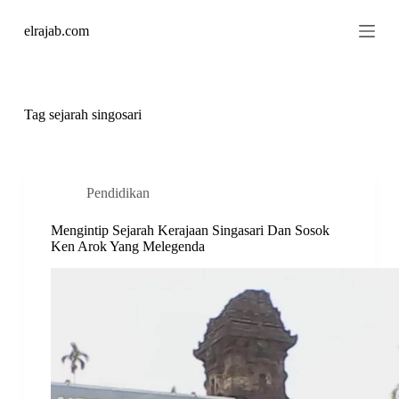
S
elrajab.com
k
i
p
t
o
c
Tag
sejarah singosari
o
n
t
e
n
Pendidikan
t
Mengintip Sejarah Kerajaan Singasari Dan Sosok
Ken Arok Yang Melegenda