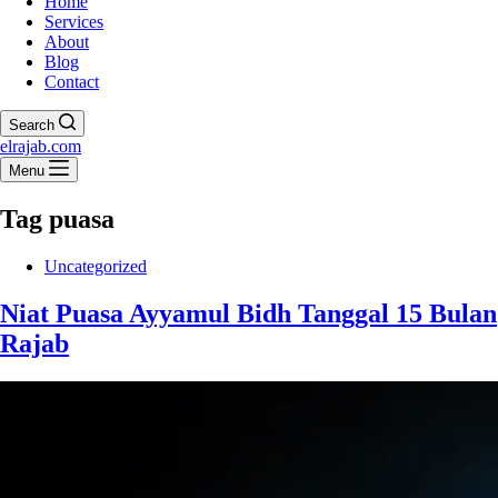
Home
Services
About
Blog
Contact
Search
elrajab.com
Menu
Tag
puasa
Uncategorized
Niat Puasa Ayyamul Bidh Tanggal 15 Bulan
Rajab