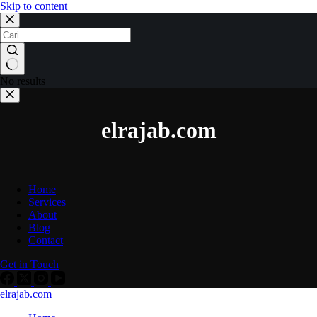
Skip to content
No results
elrajab.com
Home
Services
About
Blog
Contact
Get in Touch
elrajab.com