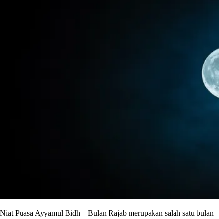
Niat Puasa Ayyamul Bidh – Bulan Rajab merupakan salah satu bulan