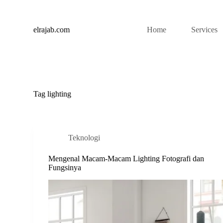
S
k
i
elrajab.com
Home
Services
p
t
o
c
o
n
t
Tag
lighting
e
n
t
Teknologi
Mengenal Macam-Macam Lighting Fotografi dan
Fungsinya