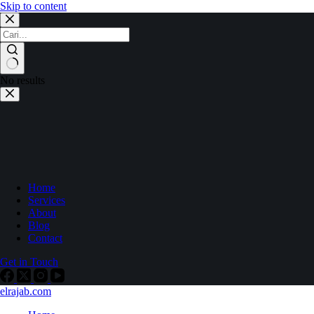
Skip to content
No results
Home
Services
About
Blog
Contact
Get in Touch
elrajab.com