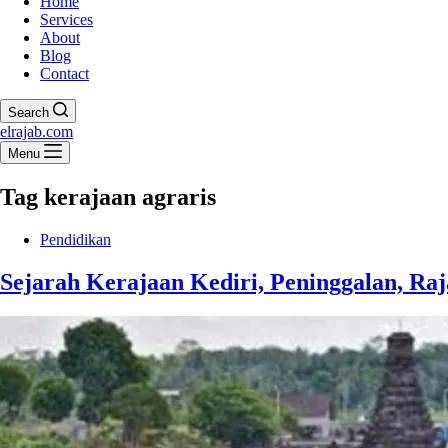
Home
Services
About
Blog
Contact
Search
elrajab.com
Menu
Tag
kerajaan agraris
Pendidikan
Sejarah Kerajaan Kediri, Peninggalan, R