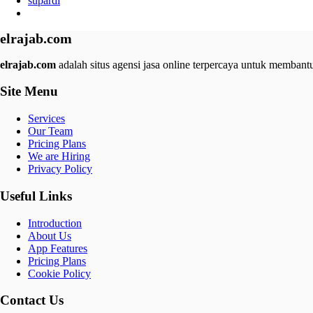
supardi
elrajab.com
elrajab.com
adalah situs agensi jasa online terpercaya untuk membantu
Site Menu
Services
Our Team
Pricing Plans
We are Hiring
Privacy Policy
Useful Links
Introduction
About Us
App Features
Pricing Plans
Cookie Policy
Contact Us