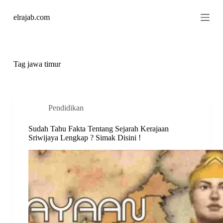
S
elrajab.com
k
i
p
t
o
c
Tag
jawa timur
o
n
t
e
n
Pendidikan
t
Sudah Tahu Fakta Tentang Sejarah Kerajaan
Sriwijaya Lengkap ? Simak Disini !