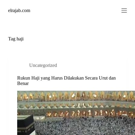
S
elrajab.com
k
i
p
t
o
c
Tag
haji
o
n
t
e
n
Uncategorized
t
Rukun Haji yang Harus Dilakukan Secara Urut dan
Benar