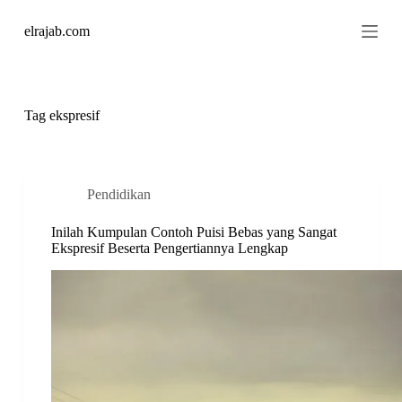
S
elrajab.com
k
i
p
t
o
c
Tag
ekspresif
o
n
t
e
n
Pendidikan
t
Inilah Kumpulan Contoh Puisi Bebas yang Sangat
Ekspresif Beserta Pengertiannya Lengkap