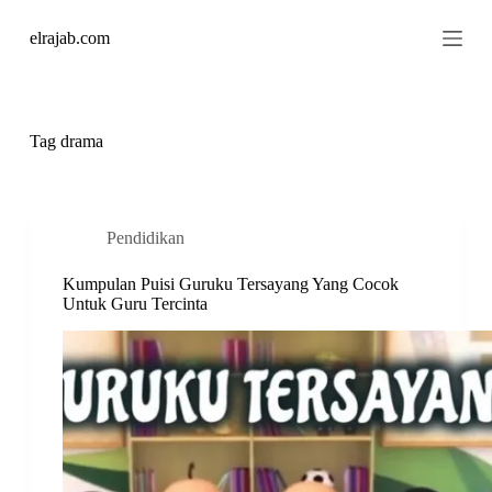
S
elrajab.com
k
i
p
t
o
c
Tag
drama
o
n
t
e
n
Pendidikan
t
Kumpulan Puisi Guruku Tersayang Yang Cocok
Untuk Guru Tercinta