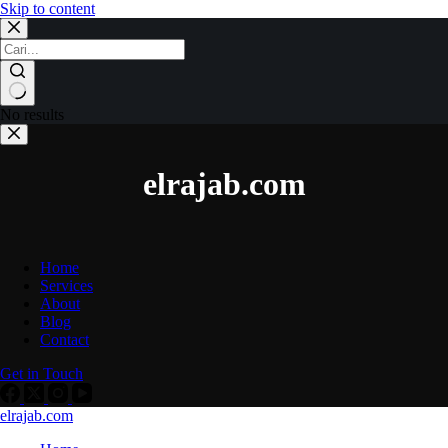
Skip to content
No results
elrajab.com
Home
Services
About
Blog
Contact
Get in Touch
elrajab.com